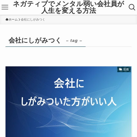
ネガティブでメンタル弱い会社員が
人生を変える方法
ホーム
会社にしがみつく
会社にしがみつく
– tag –
退職