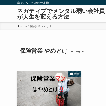
幸せになるための仕事術
ネガティブでメンタル弱い会社員
が人生を変える方法
ホーム
保険営業 やめとけ
保険営業 やめとけ
– tag –
営業