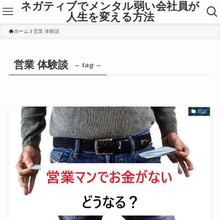
ネガティブでメンタル弱い会社員が
人生を変える方法
ホーム
営業 体験談
営業 体験談
– tag –
日記