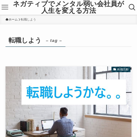
ネガティブでメンタル弱い会社員が
人生を変える方法
ホーム
転職しよう
転職しよう
– tag –
転職活動