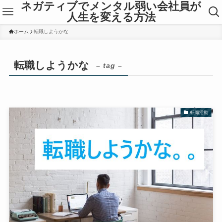
ネガティブでメンタル弱い会社員が
人生を変える方法
ホーム
転職しようかな
転職しようかな
– tag –
転職活動