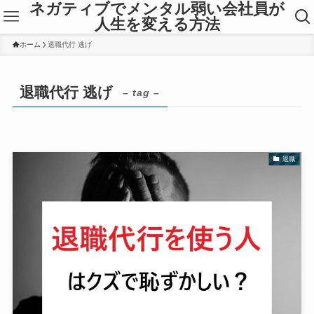
ネガティブでメンタル弱い会社員が
人生を変える方法
ホーム
退職代行 逃げ
退職代行 逃げ
– tag –
退職