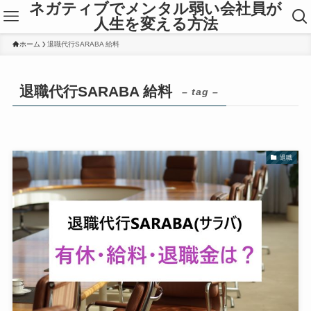
ネガティブでメンタル弱い会社員が
人生を変える方法
ホーム
退職代行SARABA 給料
退職代行SARABA 給料
– tag –
退職