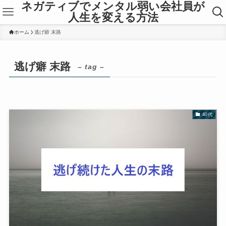
ネガティブでメンタル弱い会社員が
人生を変える方法
ホーム
逃げ癖 末路
逃げ癖 末路
– tag –
40代