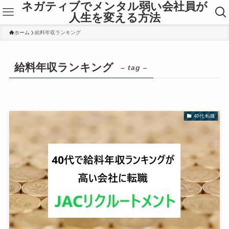
ネガティブでメンタル弱い会社員が
人生を変える方法
ホーム
給料年収ランキング
給料年収ランキング
– tag –
40代 転職