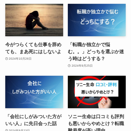
今がつらくても仕事を辞め
「転職か独立かで悩
ても、まあ死にはしないよ
む。。」どっちを選ぶか迷
う時はどうする？
2024年10月26日
2024年9月25日
「会社にしがみついた方が
ソニー生命は口コミも評判
いい人」に先日会った話
も悪いからやめとけ？転職
難易度が高い理由
2024年9月23日