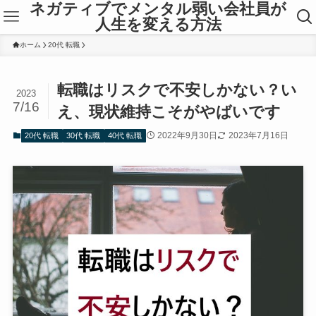
ネガティブでメンタル弱い会社員が
人生を変える方法
ホーム
20代 転職
転職はリスクで不安しかない？い
2023
7/16
え、現状維持こそがやばいです
2022年9月30日
2023年7月16日
20代 転職
30代 転職
40代 転職