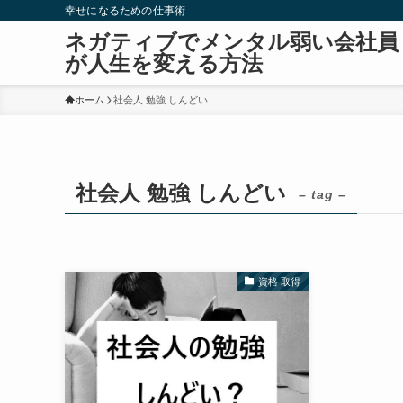
幸せになるための仕事術
ネガティブでメンタル弱い会社員
が人生を変える方法
ホーム
社会人 勉強 しんどい
社会人 勉強 しんどい
– tag –
資格 取得