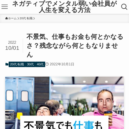
ネガティブでメンタル弱い会社員が
人生を変える方法
ホーム
20代 転職
不景気、仕事もお金も何とかなる
2022
さ？残念ながら何ともなりませ
10/01
ん
2022年10月1日
20代 転職
30代
40代