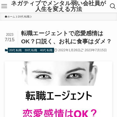
ネガティブでメンタル弱い会社員が
人生を変える方法
ホーム
20代 転職
転職エージェントで恋愛感情は
2023
7/15
OK？口説く、お礼に食事はダメ？
2022年1月26日
2023年7月15日
20代 転職
30代 転職
40代 転職