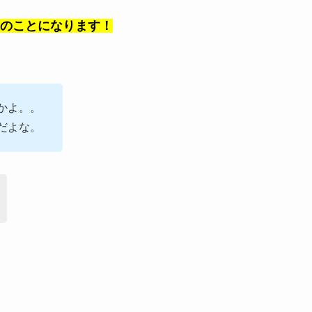
のことになります！
かよ。。
だよな。