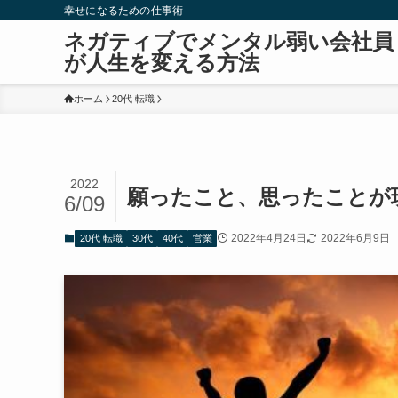
幸せになるための仕事術
ネガティブでメンタル弱い会社員
が人生を変える方法
ホーム
20代 転職
2022
願ったこと、思ったことが
6/09
2022年4月24日
2022年6月9日
20代 転職
30代
40代
営業