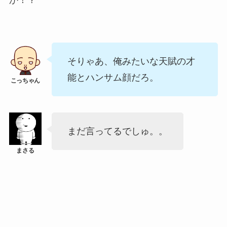
か！？
そりゃあ、俺みたいな天賦の才
能とハンサム顔だろ。
まだ言ってるでしゅ。。