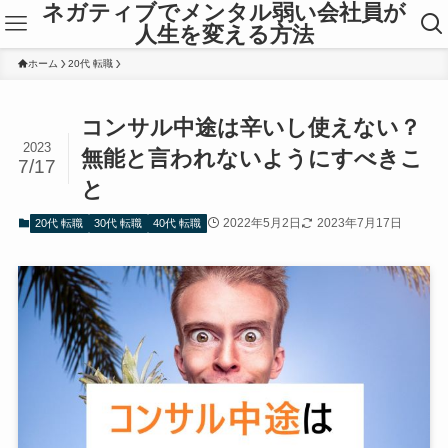
ネガティブでメンタル弱い会社員が
人生を変える方法
ホーム
20代 転職
コンサル中途は辛いし使えない？
2023
無能と言われないようにすべきこ
7/17
と
2022年5月2日
2023年7月17日
20代 転職
30代 転職
40代 転職