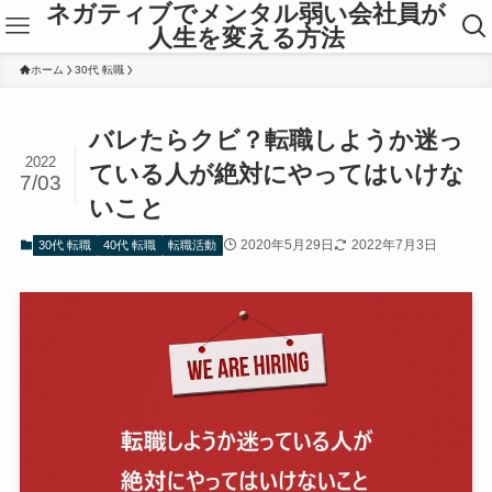
ネガティブでメンタル弱い会社員が
人生を変える方法
ホーム
30代 転職
バレたらクビ？転職しようか迷っ
2022
ている人が絶対にやってはいけな
7/03
いこと
2020年5月29日
2022年7月3日
30代 転職
40代 転職
転職活動