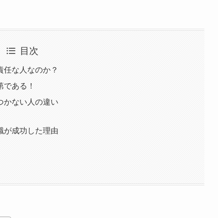
目次
責任な人なのか？
第である！
つかない人の違い
職が成功した理由