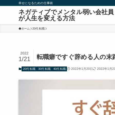
幸せになるための仕事術
ネガティブでメンタル弱い会社員
が人生を変える方法
ホーム
20代 転職
2022
転職癖ですぐ辞める人の末
1/21
2022年1月20日
2022年1月2
20代 転職
30代 転職
40代 転職