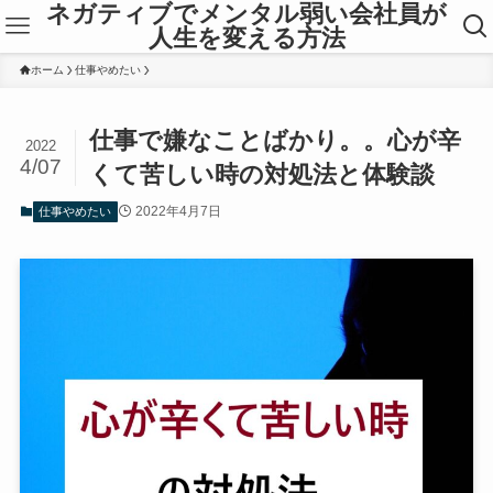
ネガティブでメンタル弱い会社員が
人生を変える方法
ホーム
仕事やめたい
仕事で嫌なことばかり。。心が辛
2022
4/07
くて苦しい時の対処法と体験談
2022年4月7日
仕事やめたい