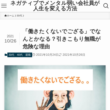
ネガティブでメンタル弱い会社員が
人生を変える方法
ホーム
30代
「働きたくないでござる」でな
2021
んとかなる？引きこもり無職が
10/26
危険な理由
2021年10月24日
2021年10月26日
30代
40代
退職